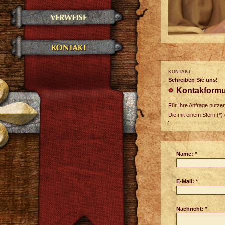
KONTAKT
Schreiben Sie uns!
Kontakformu
Für Ihre Anfrage nutzen
Die mit einem Stern (*)
Name: *
E-Mail: *
Nachricht: *