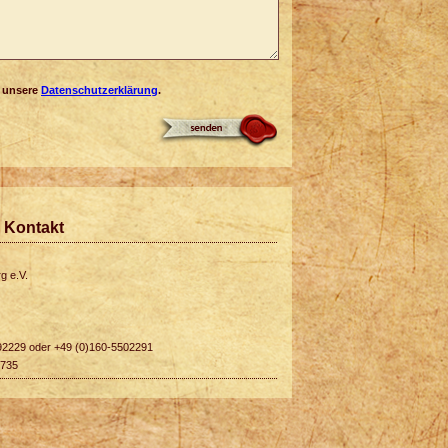
e unsere
Datenschutzerklärung
.
 Kontakt
g e.V.
92229 oder +49 (0)160-5502291
1735