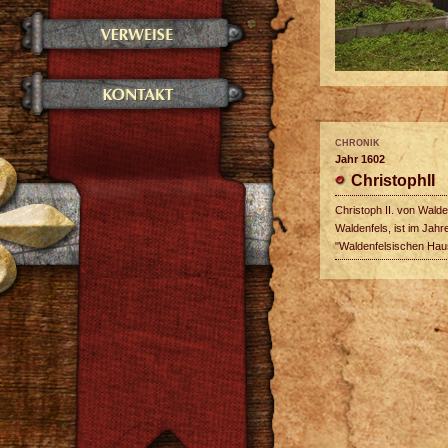
CHRONIK
Jahr 1602
ChristophII
Christoph II. von Walde
Waldenfels, ist im Jah
"Waldenfelsischen Haus